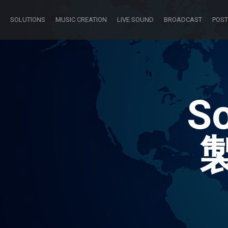
SOLUTIONS
MUSIC CREATION
LIVE SOUND
BROADCAST
POST
So